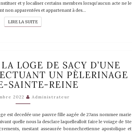
onstituer et y localiser certains membres lorsqu’aucun acte ne le
ement non apparentées et appartenant à des…
LIRE LA SUITE
LIRE LA SUITE
1670
À LA LOGE DE SACY D’UNE
–
DÉCÈS
FECTUANT UN PÈLERINAGE
À
LA
SE-SAINTE-REINE
LOGE
DE
mbre 2022
Administrateur
SACY
D’UNE
JEUNE
 loge est decedée une pauvre fille aagée de 27ans nommee marie
FILLE
ivant quelle nous la desclare laquellealloit faire le voiage de Ste
EFFECTUANT
UN
sacrements, mestant asseaurée bonnechretienne apostolique et