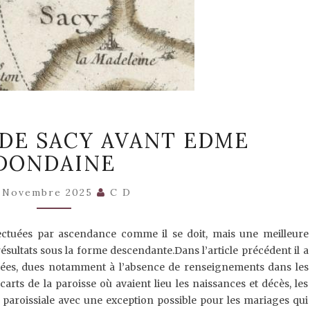
(2)
E DE SACY AVANT EDME
LA
LOGE
DONDAINE
DE
SACY
AVANT
 Novembre 2025
C D
EDME
DONDAINE
ectuées par ascendance comme il se doit, mais une meilleure
sultats sous la forme descendante.Dans l’article précédent il a
trées, dues notamment à l’absence de renseignements dans les
arts de la paroisse où avaient lieu les naissances et décès, les
 paroissiale avec une exception possible pour les mariages qui