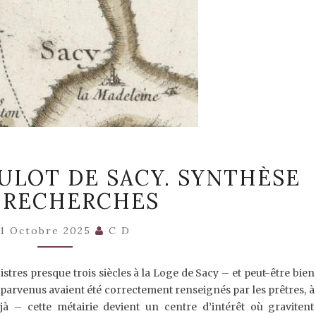
(1)
OULOT DE SACY. SYNTHÈSE
LA
LOGE
 RECHERCHES
CROULOT
DE
SACY.
11 Octobre 2025
C D
SYNTHÈSE
DES
RECHERCHES
stres presque trois siècles à la Loge de Sacy – et peut-être bien
t parvenus avaient été correctement renseignés par les prêtres, à
jà – cette métairie devient un centre d’intérêt où gravitent