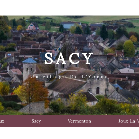
SACY
Un Village De L'Yonne
ux
Sacy
Vermenton
Joux-La-V