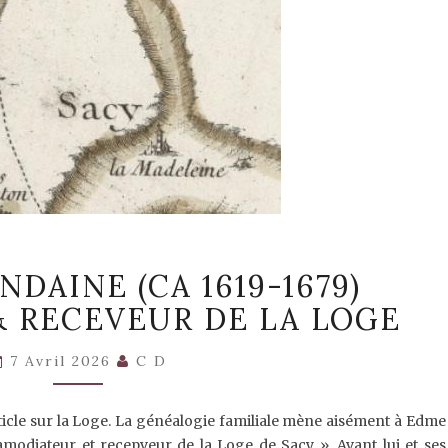
(4)
NDAINE (CA 1619-1679)
EDME
DONDAINE
 RECEVEUR DE LA LOGE
(CA
1619-
1679)
7 Avril 2026
C D
AMODIATEUR
&
RECEVEUR
ticle sur la Loge. La généalogie familiale mène aisément à Edme
DE
modiateur et recepveur de la Loge de Sacy ». Avant lui et ses