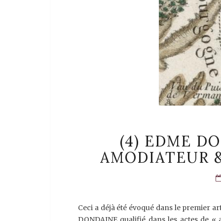
(4) EDME DO
AMODIATEUR &
Ceci a déjà été évoqué dans le premier ar
DONDAINE qualifié dans les actes de « a