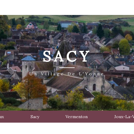
SACY
Un Village De L'Yonne
ux
Sacy
Vermenton
Joux-La-V