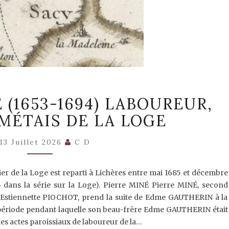
(6)
É (1653-1694) LABOUREUR,
PIERRE
MINÉ
 MÉTAIS DE LA LOGE
(1653-
1694)
LABOUREUR,
13 Juillet 2026
C D
FERMIER,
MÉTAIS
DE
de la Loge est reparti à Lichères entre mai 1685 et décembre
LA
 dans la série sur la Loge). Pierre MINÉ Pierre MINÉ, second
LOGE
stiennette PIOCHOT, prend la suite de Edme GAUTHERIN à la
période pendant laquelle son beau-frère Edme GAUTHERIN était
 les actes paroissiaux de laboureur de la…