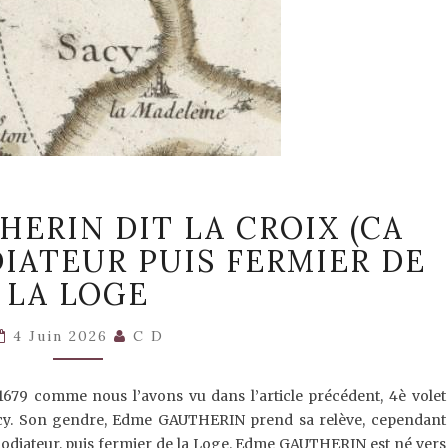
(5)
HERIN DIT LA CROIX (CA
EDME
GAUTHERIN
DIATEUR PUIS FERMIER DE
DIT
LA
LA LOGE
CROIX
(CA
4 Juin 2026
C D
1644-
1699)
AMODIATEUR
679 comme nous l’avons vu dans l’article précédent, 4è volet
PUIS
Sacy. Son gendre, Edme GAUTHERIN prend sa relève, cependant
FERMIER
DE
modiateur, puis fermier de la Loge. Edme GAUTHERIN est né vers