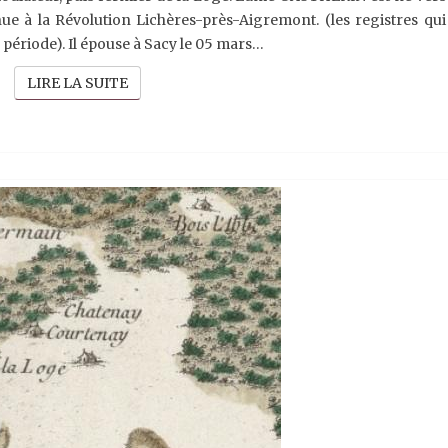
LA
ue à la Révolution Lichères-près-Aigremont. (les registres qui
LOGE
période). Il épouse à Sacy le 05 mars…
LIRE LA SUITE
LIRE LA SUITE