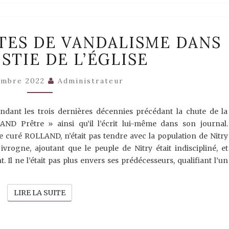
NITRY,
ACTES DE VANDALISME DANS
1735
–
ISTIE DE L’ÉGLISE
ACTES
DE
VANDALISME
embre 2022
Administrateur
DANS
LA
SACRISTIE
ndant les trois dernières décennies précédant la chute de la
DE
ND Prêtre » ainsi qu’il l’écrit lui-même dans son journal.
L’ÉGLISE
curé ROLLAND, n’était pas tendre avec la population de Nitry
 ivrogne, ajoutant que le peuple de Nitry était indiscipliné, et
 Il ne l’était pas plus envers ses prédécesseurs, qualifiant l’un
LIRE LA SUITE
LIRE LA SUITE