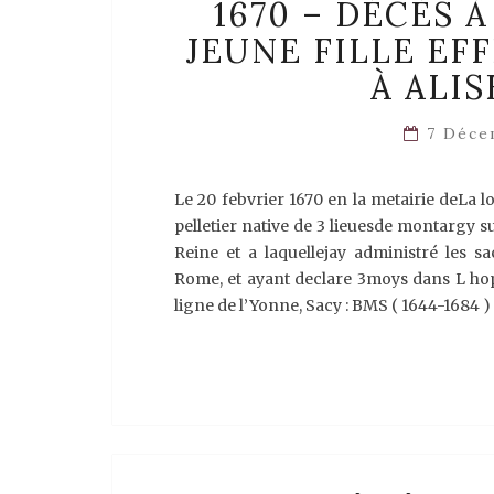
1670 – DÉCÈS 
JEUNE FILLE EF
À ALI
7 Déce
Le 20 febvrier 1670 en la metairie deLa
pelletier native de 3 lieuesde montargy su
Reine et a laquellejay administré les 
Rome, et ayant declare 3moys dans L hopit
ligne de l’Yonne, Sacy : BMS ( 1644-1684 )