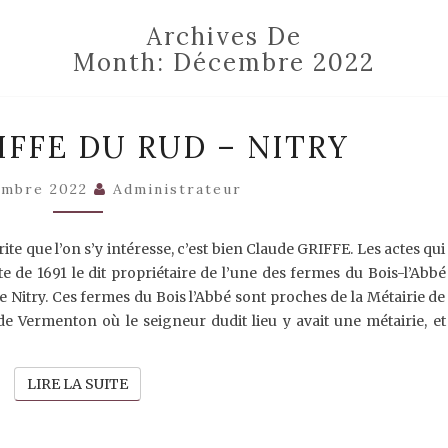
Archives De
Month:
Décembre 2022
CLAUDE
IFFE DU RUD – NITRY
GRIFFE
DU
RUD
embre 2022
Administrateur
–
NITRY
ite que l’on s’y intéresse, c’est bien Claude GRIFFE. Les actes qui
acte de 1691 le dit propriétaire de l’une des fermes du Bois-l’Abbé
 de Nitry. Ces fermes du Bois l’Abbé sont proches de la Métairie de
e Vermenton où le seigneur dudit lieu y avait une métairie, et
LIRE LA SUITE
LIRE LA SUITE