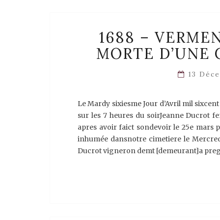
1688 – VERME
MORTE D’UNE 
13 Déc
Le Mardy sixiesme Jour d’Avril mil sixcen
sur les 7 heures du soirJeanne Ducrot 
apres avoir faict sondevoir le 25e mars 
inhumée dansnotre cimetiere le Mercred
Ducrot vigneron demt [demeurant]a pregil