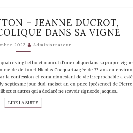
1688
NTON – JEANNE DUCROT,
–
VERMENTON
COLIQUE DANS SA VIGNE
–
JEANNE
DUCROT,
embre 2022
Administrateur
MORTE
D’UNE
COLIQUE
t quatre vingt et huict mourut d’une coliquedans sa propre vigne
DANS
femme de deffunct Nicolas Cocquartaagée de 33 ans ou environ
SA
par la confession et comunionestant de vie irreprochable a esté
VIGNE
y septiesme jour dud. moiset an en pnce [présence] de Pierre
bert et autres qui a declaré ne scavoir signerde Jacques…
LIRE LA SUITE
LIRE LA SUITE