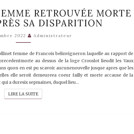
1677,
E FEMME RETROUVÉE MORTE
SACY,
UNE
PRÈS SA DISPARITION
FEMME
RETROUVÉE
MORTE
embre 2022
Administrateur
15
JOURS
APRÈS
collinet femme de Francois belinvigneron laquelle au rapport de
SA
 precedentmorte au dessus de la loge Crouslot lieudit les Vaux
DISPARITION
ans quon en est pu scavoir aucunenouvelle jusque apres que les
lles elle seroit demeureea coeur failly et morte accause de la
et qui a duresix sepmaines, duquel lieu…
LIRE LA SUITE
LIRE LA SUITE
1670