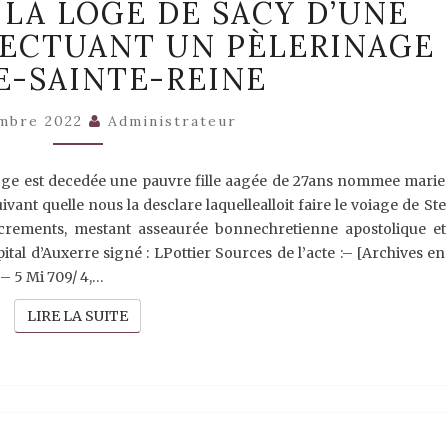
À LA LOGE DE SACY D’UNE
–
DÉCÈS
FECTUANT UN PÈLERINAGE
À
LA
SE-SAINTE-REINE
LOGE
DE
mbre 2022
Administrateur
SACY
D’UNE
JEUNE
 loge est decedée une pauvre fille aagée de 27ans nommee marie
FILLE
ivant quelle nous la desclare laquellealloit faire le voiage de Ste
EFFECTUANT
UN
sacrements, mestant asseaurée bonnechretienne apostolique et
PÈLERINAGE
al d’Auxerre signé : LPottier Sources de l’acte :– [Archives en
À
 – 5 Mi 709/ 4,…
ALISE-
SAINTE-
LIRE LA SUITE
LIRE LA SUITE
REINE
1711