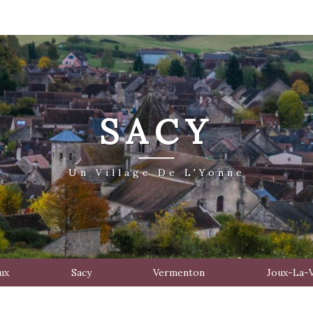
SACY
Un Village De L'Yonne
ux
Sacy
Vermenton
Joux-La-V