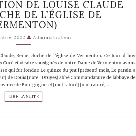
CTION DE LOUISE CLAUDE
–
BÉNÉDICTION
CHE DE L’ÉGLISE DE
DE
LOUISE
ERMENTON)
CLAUDE
(3ÈME
mbre 2022
Administrateur
CLOCHE
DE
L’ÉGLISE
e Claude, 3eme cloche de l’église de Vermenton. Ce Jour d huy
DE
ous Curé et vicaire sousignés de notre Dame de Vermenton avons
VERMENTON)
sse qui fut fondue Le quinze du pnt [présent] mois, Le parain a
eur] de Douis [note : Druyes] abbé Commandataire de labbaye de
rovince de Bourgogne, et [mot raturé] [mot raturé]…
LIRE LA SUITE
LIRE LA SUITE