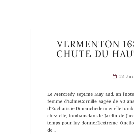
VERMENTON 16
CHUTE DU HAUT
18 Ju
Le Mercredy sept.me May aud. an [note
femme d’EdmeCornille aagée de 40 ans 
d’Eucharistie Dimanchedernier elle tomba d
chez elle, tombansdans le Jardin de Jac
temps pour luy donnerL’extreme-Onction
de…