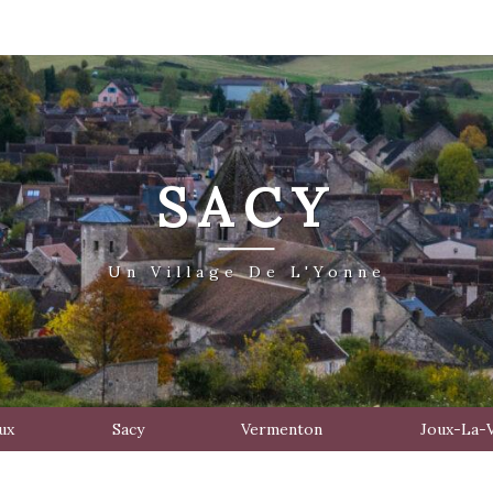
SACY
Un Village De L'Yonne
ux
Sacy
Vermenton
Joux-La-V