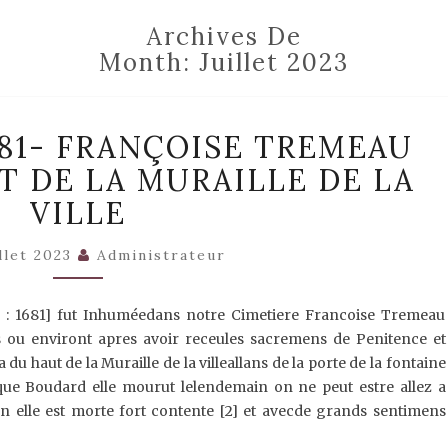
Archives De
Month:
Juillet 2023
VERMENTON
81- FRANÇOISE TREMEAU
1681-
FRANÇOISE
 DE LA MURAILLE DE LA
TREMEAU
CHUTE
VILLE
DU
HAUT
illet 2023
Administrateur
DE
LA
MURAILLE
 : 1681] fut Inhuméedans notre Cimetiere Francoise Tremeau
DE
ou environt apres avoir receules sacremens de Penitence et
LA
VILLE
u haut de la Muraille de la villeallans de la porte de la fontaine
que Boudard elle mourut lelendemain on ne peut estre allez a
 elle est morte fort contente [2] et avecde grands sentimens